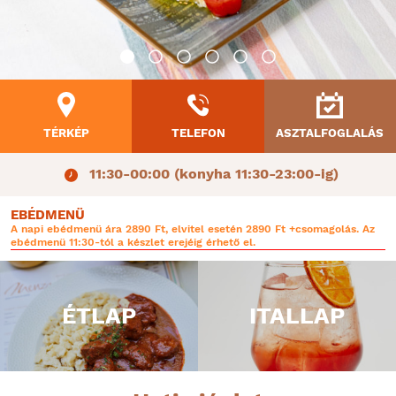
TÉRKÉP
TELEFON
ASZTALFOGLALÁS
11:30-00:00 (konyha 11:30-23:00-ig)
EBÉDMENÜ
A napi ebédmenü ára 2890 Ft, elvitel esetén 2890 Ft +csomagolás. Az
ebédmenü 11:30-tól a készlet erejéig érhető el.
ÉTLAP
ITALLAP