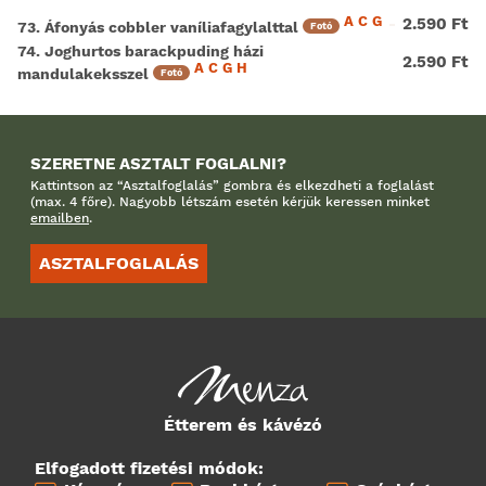
A
C
G
2.590 Ft
73. Áfonyás cobbler vaníliafagylalttal
Fotó
74. Joghurtos barackpuding házi
2.590 Ft
A
C
G
H
mandulakeksszel
Fotó
SZERETNE ASZTALT FOGLALNI?
Kattintson az “Asztalfoglalás” gombra és elkezdheti a foglalást
(max. 4 főre). Nagyobb létszám esetén kérjük keressen minket
emailben
.
ASZTALFOGLALÁS
Étterem és kávézó
Elfogadott fizetési módok: