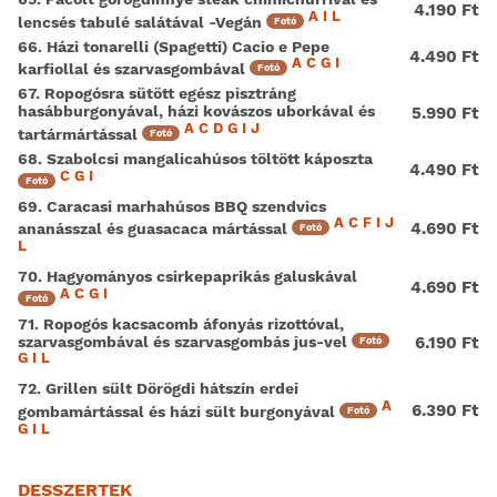
4.190 Ft
A
I
L
lencsés tabulé salátával -Vegán
Fotó
66. Házi tonarelli (Spagetti) Cacio e Pepe
4.490 Ft
A
C
G
I
karfiollal és szarvasgombával
Fotó
67. Ropogósra sütött egész pisztráng
hasábburgonyával, házi kovászos uborkával és
5.990 Ft
A
C
D
G
I
J
tartármártással
Fotó
68. Szabolcsi mangalicahúsos töltött káposzta
4.490 Ft
C
G
I
Fotó
69. Caracasi marhahúsos BBQ szendvics
A
C
F
I
J
4.690 Ft
ananásszal és guasacaca mártással
Fotó
L
70. Hagyományos csirkepaprikás galuskával
4.690 Ft
A
C
G
I
Fotó
71. Ropogós kacsacomb áfonyás rizottóval,
szarvasgombával és szarvasgombás jus-vel
6.190 Ft
Fotó
G
I
L
72. Grillen sült Dörögdi hátszín erdei
A
6.390 Ft
gombamártással és házi sült burgonyával
Fotó
G
I
L
DESSZERTEK