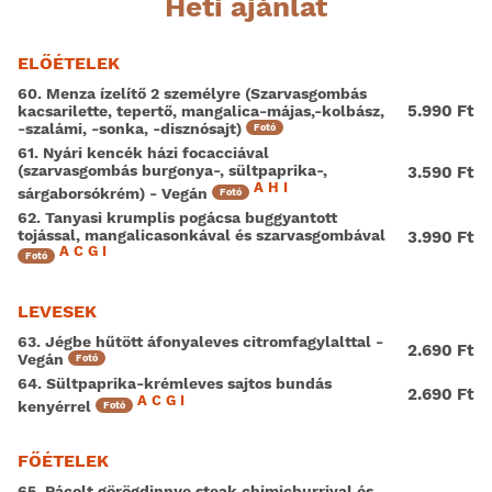
Heti ajánlat
ELŐÉTELEK
60. Menza ízelítő 2 személyre (Szarvasgombás
5.990 Ft
kacsarilette, tepertő, mangalica-májas,-kolbász,
-szalámi, -sonka, -disznósajt)
Fotó
61. Nyári kencék házi focacciával
(szarvasgombás burgonya-, sültpaprika-,
3.590 Ft
A
H
I
sárgaborsókrém) - Vegán
Fotó
62. Tanyasi krumplis pogácsa buggyantott
Magyar
tojással, mangalicasonkával és szarvasgombával
3.990 Ft
A
C
G
I
Fotó
LEVESEK
63. Jégbe hűtött áfonyaleves citromfagylalttal -
2.690 Ft
Vegán
Fotó
64. Sültpaprika-krémleves sajtos bundás
2.690 Ft
A
C
G
I
kenyérrel
Fotó
FŐÉTELEK
65. Pácolt görögdinnye steak chimichurrival és